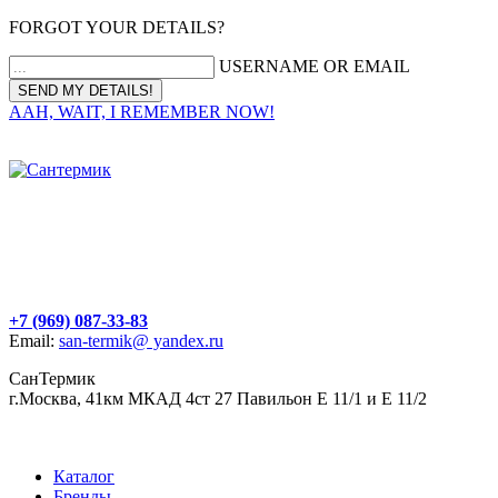
FORGOT YOUR DETAILS?
USERNAME OR EMAIL
AAH, WAIT, I REMEMBER NOW!
+7 (969) 087-33-83
Email:
san-termik@ yandex.ru
СанТермик
г.Москва, 41км МКАД 4ст 27 Павильон Е 11/1 и Е 11/2
Каталог
Бренды