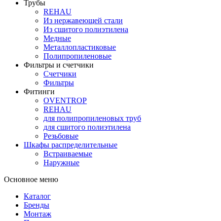
Трубы
REHAU
Из нержавеющей стали
Из сшитого полиэтилена
Медные
Металлопластиковые
Полипропиленовые
Фильтры и счетчики
Счетчики
Фильтры
Фитинги
OVENTROP
REHAU
для полипропиленовых труб
для сшитого полиэтилена
Резьбовые
Шкафы распределительные
Встраиваемые
Наружные
Основное меню
Каталог
Бренды
Монтаж