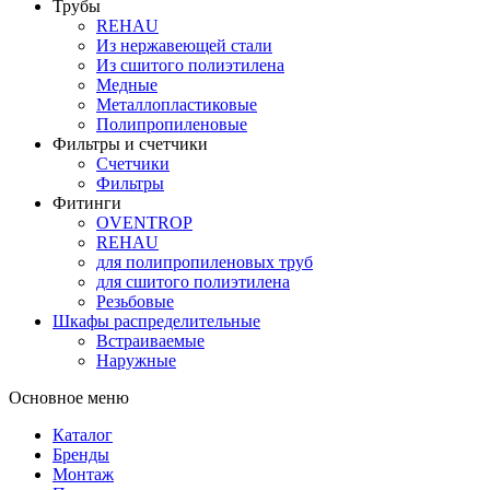
Трубы
REHAU
Из нержавеющей стали
Из сшитого полиэтилена
Медные
Металлопластиковые
Полипропиленовые
Фильтры и счетчики
Счетчики
Фильтры
Фитинги
OVENTROP
REHAU
для полипропиленовых труб
для сшитого полиэтилена
Резьбовые
Шкафы распределительные
Встраиваемые
Наружные
Основное меню
Каталог
Бренды
Монтаж