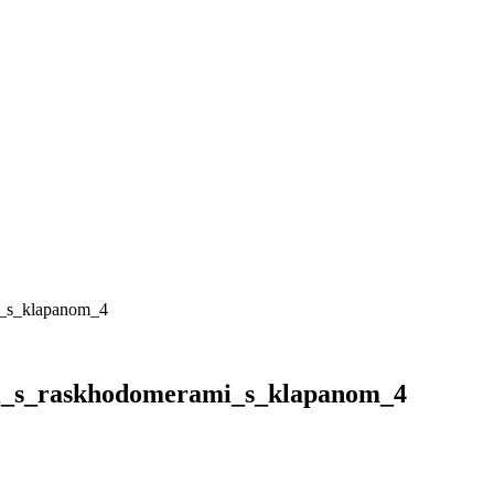
i_s_klapanom_4
ali_s_raskhodomerami_s_klapanom_4