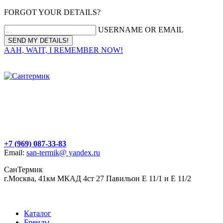
FORGOT YOUR DETAILS?
USERNAME OR EMAIL
AAH, WAIT, I REMEMBER NOW!
+7 (969) 087-33-83
Email:
san-termik@ yandex.ru
СанТермик
г.Москва, 41км МКАД 4ст 27 Павильон Е 11/1 и Е 11/2
Каталог
Бренды