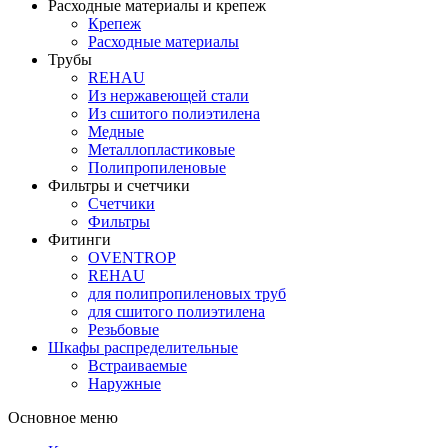
Расходные материалы и крепеж
Крепеж
Расходные материалы
Трубы
REHAU
Из нержавеющей стали
Из сшитого полиэтилена
Медные
Металлопластиковые
Полипропиленовые
Фильтры и счетчики
Счетчики
Фильтры
Фитинги
OVENTROP
REHAU
для полипропиленовых труб
для сшитого полиэтилена
Резьбовые
Шкафы распределительные
Встраиваемые
Наружные
Основное меню