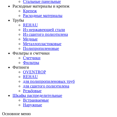
Стальные панельные
Расходные материалы и крепеж
Крепеж
Расходные материалы
Трубы
REHAU
Из нержавеющей стали
Из сшитого полиэтилена
Медные
Металлопластиковые
Полипропиленовые
Фильтры и счетчики
Счетчики
Фильтры
Фитинги
OVENTROP
REHAU
для полипропиленовых труб
для сшитого полиэтилена
Резьбовые
Шкафы распределительные
Встраиваемые
Наружные
Основное меню