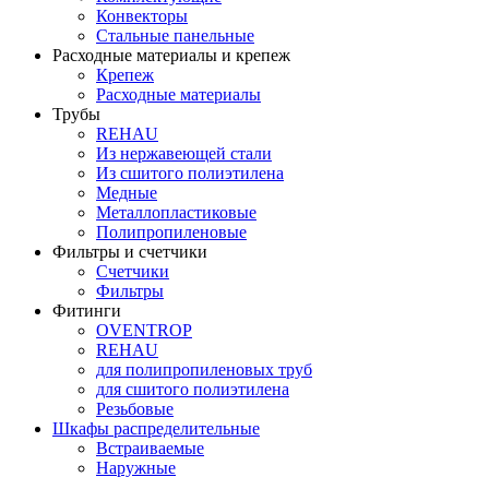
Конвекторы
Стальные панельные
Расходные материалы и крепеж
Крепеж
Расходные материалы
Трубы
REHAU
Из нержавеющей стали
Из сшитого полиэтилена
Медные
Металлопластиковые
Полипропиленовые
Фильтры и счетчики
Счетчики
Фильтры
Фитинги
OVENTROP
REHAU
для полипропиленовых труб
для сшитого полиэтилена
Резьбовые
Шкафы распределительные
Встраиваемые
Наружные