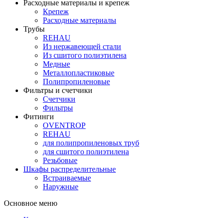
Расходные материалы и крепеж
Крепеж
Расходные материалы
Трубы
REHAU
Из нержавеющей стали
Из сшитого полиэтилена
Медные
Металлопластиковые
Полипропиленовые
Фильтры и счетчики
Счетчики
Фильтры
Фитинги
OVENTROP
REHAU
для полипропиленовых труб
для сшитого полиэтилена
Резьбовые
Шкафы распределительные
Встраиваемые
Наружные
Основное меню