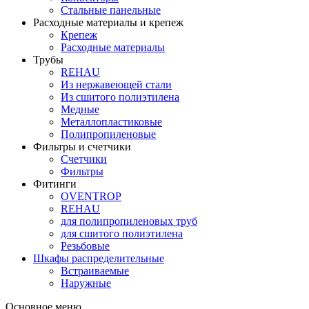
Стальные панельные
Расходные материалы и крепеж
Крепеж
Расходные материалы
Трубы
REHAU
Из нержавеющей стали
Из сшитого полиэтилена
Медные
Металлопластиковые
Полипропиленовые
Фильтры и счетчики
Счетчики
Фильтры
Фитинги
OVENTROP
REHAU
для полипропиленовых труб
для сшитого полиэтилена
Резьбовые
Шкафы распределительные
Встраиваемые
Наружные
Основное меню