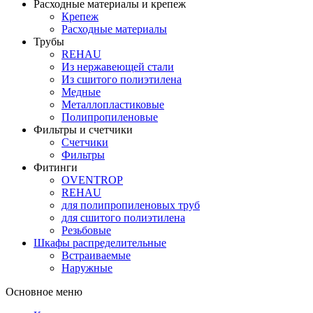
Расходные материалы и крепеж
Крепеж
Расходные материалы
Трубы
REHAU
Из нержавеющей стали
Из сшитого полиэтилена
Медные
Металлопластиковые
Полипропиленовые
Фильтры и счетчики
Счетчики
Фильтры
Фитинги
OVENTROP
REHAU
для полипропиленовых труб
для сшитого полиэтилена
Резьбовые
Шкафы распределительные
Встраиваемые
Наружные
Основное меню