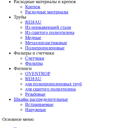
Расходные материалы и крепеж
Крепеж
Расходные материалы
Трубы
REHAU
Из нержавеющей стали
Из сшитого полиэтилена
Медные
Металлопластиковые
Полипропиленовые
Фильтры и счетчики
Счетчики
Фильтры
Фитинги
OVENTROP
REHAU
для полипропиленовых труб
для сшитого полиэтилена
Резьбовые
Шкафы распределительные
Встраиваемые
Наружные
Основное меню