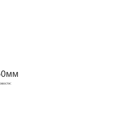
50мм
вости: