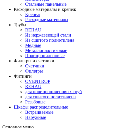
Стальные панельные
Расходные материалы и крепеж
Крепеж
Расходные материалы
Трубы
REHAU
Из нержавеющей стали
Из сшитого полиэтилена
Медные
Металлопластиковые
Полипропиленовые
Фильтры и счетчики
Счетчики
Фильтры
Фитинги
OVENTROP
REHAU
для полипропиленовых труб
для сшитого полиэтилена
Резьбовые
Шкафы распределительные
Встраиваемые
Наружные
Основное меню