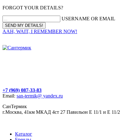
FORGOT YOUR DETAILS?
USERNAME OR EMAIL
AAH, WAIT, I REMEMBER NOW!
+7 (969) 087-33-83
Email:
san-termik@ yandex.ru
СанТермик
г.Москва, 41км МКАД 4ст 27 Павильон Е 11/1 и Е 11/2
Каталог
Бренды