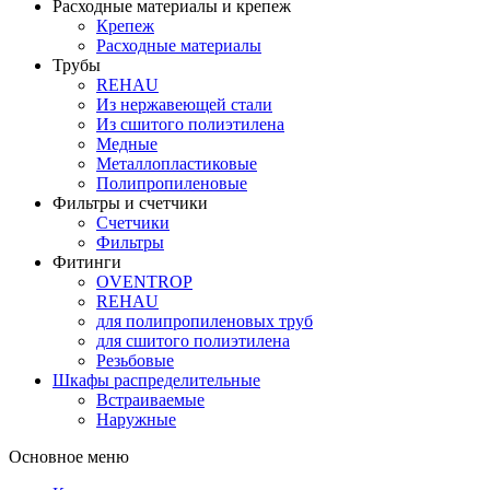
Расходные материалы и крепеж
Крепеж
Расходные материалы
Трубы
REHAU
Из нержавеющей стали
Из сшитого полиэтилена
Медные
Металлопластиковые
Полипропиленовые
Фильтры и счетчики
Счетчики
Фильтры
Фитинги
OVENTROP
REHAU
для полипропиленовых труб
для сшитого полиэтилена
Резьбовые
Шкафы распределительные
Встраиваемые
Наружные
Основное меню