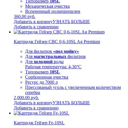
Типоразмер
10SL
Механическая очистка
Вспененный полипропилен
360.00 руб.
Добавить в корзину
УЗНАТЬ БОЛЬШЕ
Добавить к сравнению
Картридж Гейзер CBC 0,6-10SL Ag Premium
Для фильтров
«под мойку»
Для
магистральных
фильтров
Для
холодной
воды
Рабочая температура: 4-30°C
Типоразмер
10SL
Сорбционная очистка
Ресурс до 7000 л
Прессованый уголь с увеличенным количеством
серебра
2,000.00 руб.
Добавить в корзину
УЗНАТЬ БОЛЬШЕ
Добавить к сравнению
Картридж Гейзер Fe-10SL