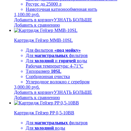
Ресурс до 25000 л
Намоточная катионообменная нить
1,100.00 руб.
Добавить в корзину
УЗНАТЬ БОЛЬШЕ
Добавить к сравнению
Картридж Гейзер MMB-10SL
Для фильтров
«под мойку»
Для
магистральных
фильтров
Для
холодной
и
горячей
воды
Рабочая температура: 4-71°C
Типоразмер
10SL
Сорбционная очистка
Углеродное волокно с серебром
3,000.00 руб.
Добавить в корзину
УЗНАТЬ БОЛЬШЕ
Добавить к сравнению
Картридж Гейзер PP 0,5-10BB
Для
магистральных
фильтров
Для
холодной
воды