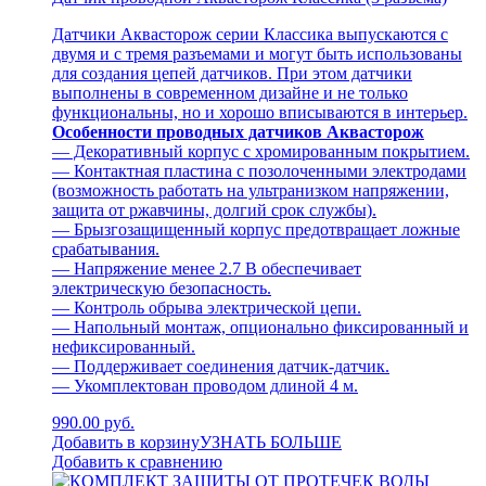
Датчики Аквасторож серии Классика выпускаются с
двумя и с тремя разъемами и могут быть использованы
для создания цепей датчиков. При этом датчики
выполнены в современном дизайне и не только
функциональны, но и хорошо вписываются в интерьер.
Особенности проводных датчиков Аквасторож
— Декоративный корпус с хромированным покрытием.
— Контактная пластина с позолоченными электродами
(возможность работать на ультранизком напряжении,
защита от ржавчины, долгий срок службы).
— Брызгозащищенный корпус предотвращает ложные
срабатывания.
— Напряжение менее 2.7 В обеспечивает
электрическую безопасность.
— Контроль обрыва электрической цепи.
— Напольный монтаж, опционально фиксированный и
нефиксированный.
— Поддерживает соединения датчик-датчик.
— Укомплектован проводом длиной 4 м.
990.00 руб.
Добавить в корзину
УЗНАТЬ БОЛЬШЕ
Добавить к сравнению