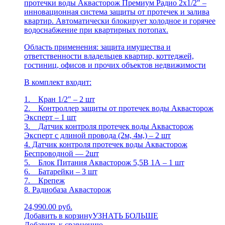
протечки воды Аквасторож Премиум Радио 2х1/2″ –
инновационная система защиты от протечек и залива
квартир. Автоматически блокирует холодное и горячее
водоснабжение при квартирных потопах.
Область применения: защита имущества и
ответственности владельцев квартир, коттеджей,
гостиниц, офисов и прочих объектов недвижимости
В комплект входит:
1. Кран 1/2″ – 2 шт
2. Контроллер защиты от протечек воды Аквасторож
Эксперт – 1 шт
3. Датчик контроля протечек воды Аквасторож
Эксперт с длиной провода (2м, 4м,) – 2 шт
4. Датчик контроля протечек воды Аквасторож
Беспроводной — 2шт
5. Блок Питания Аквасторож 5,5В 1А – 1 шт
6. Батарейки – 3 шт
7. Крепеж
8. Радиобаза Аквасторож
24,990.00 руб.
Добавить в корзину
УЗНАТЬ БОЛЬШЕ
Добавить к сравнению