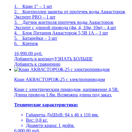
1. Кран 1″ – 1 шт
2. Контроллер защиты от протечек воды Аквасторож
Эксперт PRO – 1 шт
3. Датчик контроля протечек воды Аквасторож
Эксперт с длиной провода (4м, 4, 10м, 10м) – 4 шт
4. Блок Питания Аквасторож 5,5В 1А – 1 шт
5. Батарейки – 3 шт
6. Крепеж
16,990.00 руб.
Добавить в корзину
УЗНАТЬ БОЛЬШЕ
Добавить к сравнению
Кран АКВАСТОРОЖ-25 с электроприводом
Кран с электрическим приводом, напряжение 4,5В.
Длина провода 1.8м. Возможна длина под заказ.
Технические характеристики:
Габариты ДхШхВ: 94 х 46 х 110 мм.
Вес: 0,8 кг.
Диаметр крана: 1 дюйм.
6,000.00 руб.