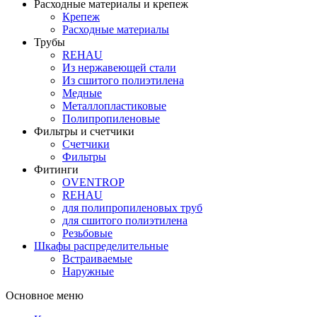
Расходные материалы и крепеж
Крепеж
Расходные материалы
Трубы
REHAU
Из нержавеющей стали
Из сшитого полиэтилена
Медные
Металлопластиковые
Полипропиленовые
Фильтры и счетчики
Счетчики
Фильтры
Фитинги
OVENTROP
REHAU
для полипропиленовых труб
для сшитого полиэтилена
Резьбовые
Шкафы распределительные
Встраиваемые
Наружные
Основное меню