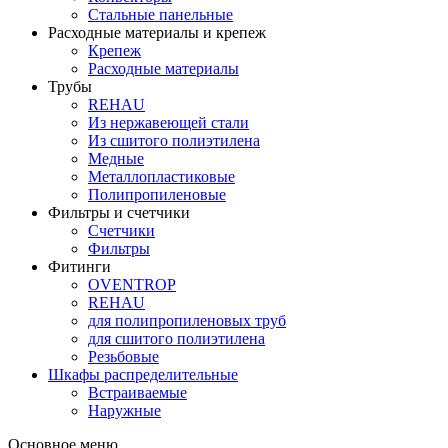
Стальные панельные
Расходные материалы и крепеж
Крепеж
Расходные материалы
Трубы
REHAU
Из нержавеющей стали
Из сшитого полиэтилена
Медные
Металлопластиковые
Полипропиленовые
Фильтры и счетчики
Счетчики
Фильтры
Фитинги
OVENTROP
REHAU
для полипропиленовых труб
для сшитого полиэтилена
Резьбовые
Шкафы распределительные
Встраиваемые
Наружные
Основное меню