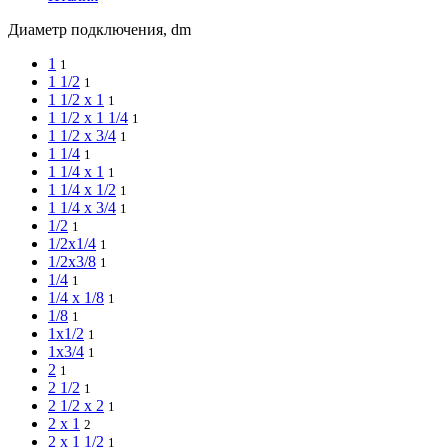
Диаметр подключения, dm
1
1
1 1/2
1
1 1/2 x 1
1
1 1/2 x 1 1/4
1
1 1/2 x 3/4
1
1 1/4
1
1 1/4 x 1
1
1 1/4 x 1/2
1
1 1/4 x 3/4
1
1/2
1
1/2x1/4
1
1/2x3/8
1
1/4
1
1/4 x 1/8
1
1/8
1
1x1/2
1
1x3/4
1
2
1
2 1/2
1
2 1/2 x 2
1
2 x 1
2
2 x 1 1/2
1