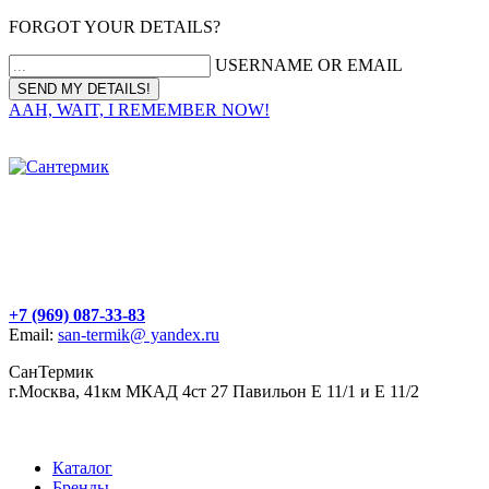
FORGOT YOUR DETAILS?
USERNAME OR EMAIL
AAH, WAIT, I REMEMBER NOW!
+7 (969) 087-33-83
Email:
san-termik@ yandex.ru
СанТермик
г.Москва, 41км МКАД 4ст 27 Павильон Е 11/1 и Е 11/2
Каталог
Бренды