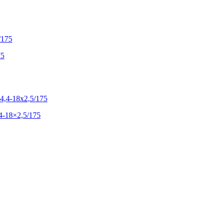
75
4-18×2,5/175