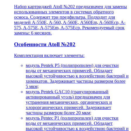
Набор картриджей Atoll №202 предназначен для замены
использованных элементов в системах обратного
осмоса. Содержит три предфильтра. Подходит для
моделей A-550E, A-560, A-560Е, A560Em, A-560Ecp, A-
575, A-575E, A-575Em, A-575Ecp. Рекомендуемый срок
замены: 6 месяцев.
Особенности Atoll №202
Комплектация включает элементы:
модуль Pentek P5 (полипропилен) для очистки
воды от механических примесей. Обладает
высокой устойчивостью к воздействию бактерий и
химикатов. Задерживает частицы размером более
5 мкм;
модуль Pentek GAC10 (гранулированный
активированный уголь) предназначен для
устранения механических, органических и
хлорорганических примесей. Задерживает
частицы размером более 20 мкм;
модуль Pentec P1 (полипропилен) для очистки
воды от механических примесей. Обладает
высокой устойчивостью к воздействию бактерий и