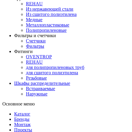
REHAU
Из нержавеющей стали
Из сшитого полиэтилена
Медные
Металлопластиковые
Полипропиленовые
Фильтры и счетчики
Счетчики
Фильтры
Фитинги
OVENTROP
REHAU
для полипропиленовых труб
для сшитого полиэтилена
Резьбовые
Шкафы распределительные
Встраиваемые
Наружные
Основное меню
Каталог
Бренды
Монтаж
Проекты