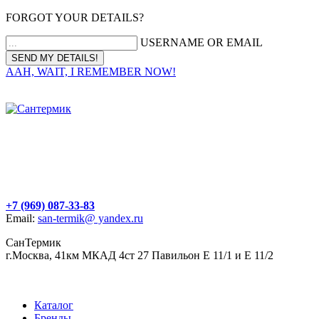
FORGOT YOUR DETAILS?
USERNAME OR EMAIL
AAH, WAIT, I REMEMBER NOW!
+7 (969) 087-33-83
Email:
san-termik@ yandex.ru
СанТермик
г.Москва, 41км МКАД 4ст 27 Павильон Е 11/1 и Е 11/2
Каталог
Бренды