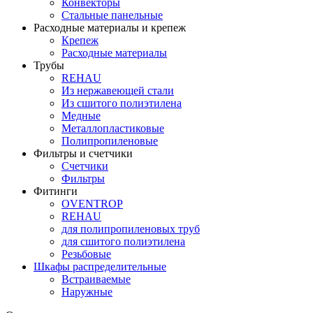
Конвекторы
Стальные панельные
Расходные материалы и крепеж
Крепеж
Расходные материалы
Трубы
REHAU
Из нержавеющей стали
Из сшитого полиэтилена
Медные
Металлопластиковые
Полипропиленовые
Фильтры и счетчики
Счетчики
Фильтры
Фитинги
OVENTROP
REHAU
для полипропиленовых труб
для сшитого полиэтилена
Резьбовые
Шкафы распределительные
Встраиваемые
Наружные