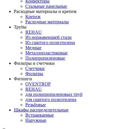
Конвекторы
Стальные панельные
Расходные материалы и крепеж
Крепеж
Расходные материалы
Трубы
REHAU
Из нержавеющей стали
Из сшитого полиэтилена
Медные
Металлопластиковые
Полипропиленовые
Фильтры и счетчики
Счетчики
Фильтры
Фитинги
OVENTROP
REHAU
для полипропиленовых труб
для сшитого полиэтилена
Резьбовые
Шкафы распределительные
Встраиваемые
Наружные