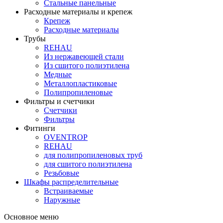
Стальные панельные
Расходные материалы и крепеж
Крепеж
Расходные материалы
Трубы
REHAU
Из нержавеющей стали
Из сшитого полиэтилена
Медные
Металлопластиковые
Полипропиленовые
Фильтры и счетчики
Счетчики
Фильтры
Фитинги
OVENTROP
REHAU
для полипропиленовых труб
для сшитого полиэтилена
Резьбовые
Шкафы распределительные
Встраиваемые
Наружные
Основное меню