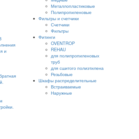
Металлопластиковые
Полипропиленовые
Фильтры и счетчики
Счетчики
Фильтры
Фитинги
3
OVENTROP
олнения
REHAU
я и
для полипропиленовых
труб
для сшитого полиэтилена
Резьбовые
братная
Шкафы распределительные
й.
Встраиваемые
Наружные
ем
тройки.