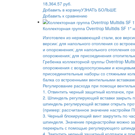
18,364.57 руб.
Добавить в корзину
УЗНАТЬ БОЛЬШЕ
Добавить к сравнению
Коллекторная группа Oventrop Multidis SF 1″ 
Изготовлен из нержавеющей стали, все верс
версии: для напольного отопления со встро
и опорожнения; для напольного отопления с
опорожнения; для присоединения отопительн
Гребенка коллекторной группы Oventrop Multi
опорожнения с воздухоспускными и концевым
присоединительные наборы со стяжными кол
балка со встроенными вентильными вставками
Регулирование расхода при помощи вентильн
1. Отвинтить черный защитный колпачок, при
2. Шпиндель регулирующей вставки закрыть п
шпиндель регулирующей вставки открыть прот
(пример: рассчитанное значение настройки ПН
3. Черный блокирующий винт закрутить по ч
шпинделя. Значение преднастройки можно за с
перекрыть с помощью регулирующего шпинд
4. Закрутить черный защитный колпачок и пр