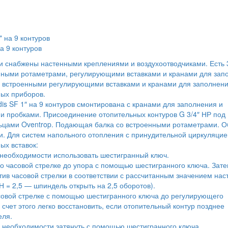
на 9 контуров
ии снабжены настенными креплениями и воздухоотводчиками. Есть 
енными ротаметрами, регулирующими вставками и кранами для зап
о встроенными регулирующими вставками и кранами для заполнени
ых приборов.
dis SF 1″ на 9 контуров смонтирована с кранами для заполнения и
и пробками. Присоединение отопительных контуров G 3/4″ НР под
ьцами Oventrop. Подающая балка со встроенными ротаметрами. О
. Для систем напольного отопления с принудительной циркуляцие
ых вставок:
 необходимости использовать шестигранный ключ.
о часовой стрелке до упора с помощью шестигранного ключа. Зат
ив часовой стрелки в соответствии с рассчитанным значением нас
 = 2,5 — шпиндель открыть на 2,5 оборотов).
асовой стрелке с помощью шестигранного ключа до регулирующего
чет этого легко восстановить, если отопительный контур позднее
еля.
и необходимости затянуть с помощью шестигранного ключа.