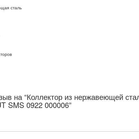
щая сталь
е
аторов
тзыв на “Коллектор из нержавеющей ста
UT SMS 0922 000006”