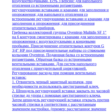
воздухоотводчиками. Есть 3 версии: для напольного
отопления со встроенными ротаметрами,
регулирующими вставками и кранами для заполнения и
опорожнения; для напольного отопления со
встроенными регулирующими вставками и кранами для
заполнения и опорожнения; для присоединения
отопительных приборов.
Гребенка коллекторной группы Oventrop Multidis SF 1″
на 6 контуров смонтирована с кранами для заполнения и
опорожнения с воздухоспускными и концевыми
пробками. Присоединение отопительных контуров G
3/4″ НР под присоединительные наборы со стяжными
кольцами Oventrop. Подающая балка со встроенными
ротаметрами. Обратная балка со встроенными
вентильными вставками. Для систем напольного
отопления с принудительной циркуляцией.
Регулирование расхода при помощи вентильных
вставок:
1. Отвинтить черный защитный колпачок, при
необходимости использовать шестигранный ключ.
2. Шпиндель регулирующей вставки закрыть по часовой
стрелке до упора с помощью шестигранного ключа.
Затем шпиндель регулирующей вставки открыть против
часовой стрелки в соответствии с рассчитанным
значением настройки. (пример: рассчитанное значение