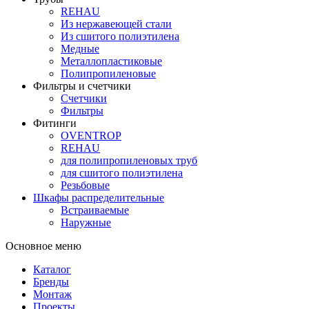
REHAU
Из нержавеющей стали
Из сшитого полиэтилена
Медные
Металлопластиковые
Полипропиленовые
Фильтры и счетчики
Счетчики
Фильтры
Фитинги
OVENTROP
REHAU
для полипропиленовых труб
для сшитого полиэтилена
Резьбовые
Шкафы распределительные
Встраиваемые
Наружные
Основное меню
Каталог
Бренды
Монтаж
Проекты