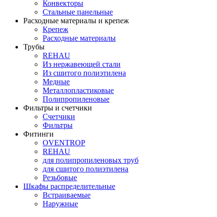
Конвекторы
Стальные панельные
Расходные материалы и крепеж
Крепеж
Расходные материалы
Трубы
REHAU
Из нержавеющей стали
Из сшитого полиэтилена
Медные
Металлопластиковые
Полипропиленовые
Фильтры и счетчики
Счетчики
Фильтры
Фитинги
OVENTROP
REHAU
для полипропиленовых труб
для сшитого полиэтилена
Резьбовые
Шкафы распределительные
Встраиваемые
Наружные