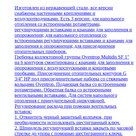
Изготовлен из нержавеющей стали, все версии
снабжены настенными креплениями и
воздухоотводчиками. Есть 3 версии: для напольного
отопления со встроенными ротаметрами,
регулирующими вставками и кранами для заполнения и
опорожнения; для напольного отопления со
встроенными регулирующими вставками и кранами для
заполнения и опорожнения; для присоединения
отопительных приборов.
Гребенка коллекторной группы Oventrop Multidis SF 1″
на 6 контуров смонтирована с кранами для заполнения и
опорожнения с воздухоспускными и концевыми
пробками. Присоединение отопительных контуров G
3/4″ НР под присоединительные наборы со стяжными
кольцами Oventrop. Подающая балка со встроенными
ротаметрами. Обратная балка со встроенными
вентильными вставками. Для систем напольного
отопления с принудительной циркуляцией.
Регулирование расхода при помощи вентильных
вставок:
1. Отвинтить черный защитный колпачок, при
необходимости использовать шестигранный ключ.
2. Шпиндель регулирующей вставки закрыть по часовой
стрелке до упора с помощью шестигранного ключа.