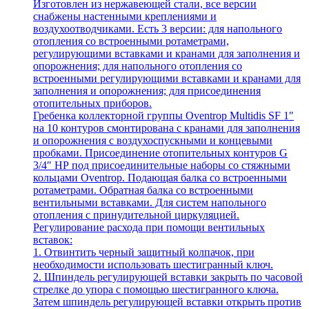
Изготовлен из нержавеющей стали, все версии
снабжены настенными креплениями и
воздухоотводчиками. Есть 3 версии: для напольного
отопления со встроенными ротаметрами,
регулирующими вставками и кранами для заполнения и
опорожнения; для напольного отопления со
встроенными регулирующими вставками и кранами для
заполнения и опорожнения; для присоединения
отопительных приборов.
Гребенка коллекторной группы Oventrop Multidis SF 1″
на 10 контуров смонтирована с кранами для заполнения
и опорожнения с воздухоспускными и концевыми
пробками. Присоединение отопительных контуров G
3/4″ НР под присоединительные наборы со стяжными
кольцами Oventrop. Подающая балка со встроенными
ротаметрами. Обратная балка со встроенными
вентильными вставками. Для систем напольного
отопления с принудительной циркуляцией.
Регулирование расхода при помощи вентильных
вставок:
1. Отвинтить черный защитный колпачок, при
необходимости использовать шестигранный ключ.
2. Шпиндель регулирующей вставки закрыть по часовой
стрелке до упора с помощью шестигранного ключа.
Затем шпиндель регулирующей вставки открыть против