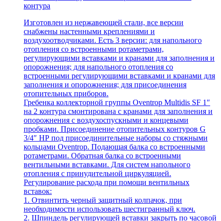
контура
Изготовлен из нержавеющей стали, все версии
снабжены настенными креплениями и
воздухоотводчиками. Есть 3 версии: для напольного
отопления со встроенными ротаметрами,
регулирующими вставками и кранами для заполнения и
опорожнения; для напольного отопления со
встроенными регулирующими вставками и кранами для
заполнения и опорожнения; для присоединения
отопительных приборов.
Гребенка коллекторной группы Oventrop Multidis SF 1″
на 2 контура смонтирована с кранами для заполнения и
опорожнения с воздухоспускными и концевыми
пробками. Присоединение отопительных контуров G
3/4″ НР под присоединительные наборы со стяжными
кольцами Oventrop. Подающая балка со встроенными
ротаметрами. Обратная балка со встроенными
вентильными вставками. Для систем напольного
отопления с принудительной циркуляцией.
Регулирование расхода при помощи вентильных
вставок:
1. Отвинтить черный защитный колпачок, при
необходимости использовать шестигранный ключ.
2. Шпиндель регулирующей вставки закрыть по часовой