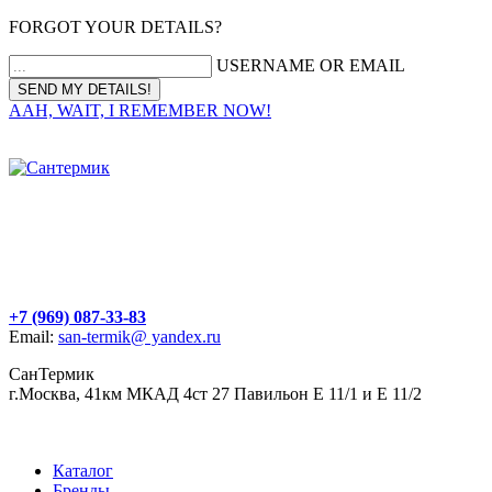
FORGOT YOUR DETAILS?
USERNAME OR EMAIL
AAH, WAIT, I REMEMBER NOW!
+7 (969) 087-33-83
Email:
san-termik@ yandex.ru
СанТермик
г.Москва, 41км МКАД 4ст 27 Павильон Е 11/1 и Е 11/2
Каталог
Бренды