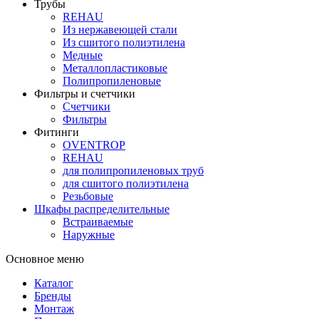
Трубы
REHAU
Из нержавеющей стали
Из сшитого полиэтилена
Медные
Металлопластиковые
Полипропиленовые
Фильтры и счетчики
Счетчики
Фильтры
Фитинги
OVENTROP
REHAU
для полипропиленовых труб
для сшитого полиэтилена
Резьбовые
Шкафы распределительные
Встраиваемые
Наружные
Основное меню
Каталог
Бренды
Монтаж