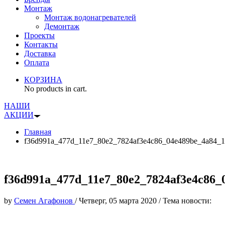
Монтаж
Монтаж водонагревателей
Демонтаж
Проекты
Контакты
Доставка
Оплата
КОРЗИНА
No products in cart.
НАШИ
АКЦИИ
Главная
f36d991a_477d_11e7_80e2_7824af3e4c86_04e489be_4a84_1
f36d991a_477d_11e7_80e2_7824af3e4c86_
by
Семен Агафонов
/
Четверг, 05 марта 2020
/
Тема новости: