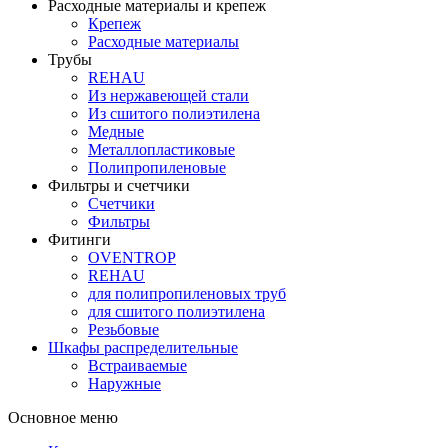
Расходные материалы и крепеж
Крепеж
Расходные материалы
Трубы
REHAU
Из нержавеющей стали
Из сшитого полиэтилена
Медные
Металлопластиковые
Полипропиленовые
Фильтры и счетчики
Счетчики
Фильтры
Фитинги
OVENTROP
REHAU
для полипропиленовых труб
для сшитого полиэтилена
Резьбовые
Шкафы распределительные
Встраиваемые
Наружные
Основное меню