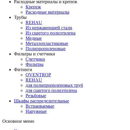
Расходные материалы и крепеж
Крепеж
Расходные материалы
Трубы
REHAU
Из нержавеющей стали
Из сшитого полиэтилена
Медные
Металлопластиковые
Полипропиленовые
Фильтры и счетчики
Счетчики
Фильтры
Фитинги
OVENTROP
REHAU
для полипропиленовых труб
для сшитого полиэтилена
Резьбовые
Шкафы распределительные
Встраиваемые
Наружные
Основное меню