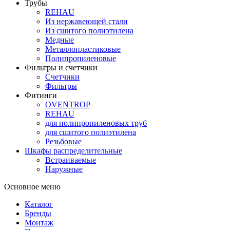
Трубы
REHAU
Из нержавеющей стали
Из сшитого полиэтилена
Медные
Металлопластиковые
Полипропиленовые
Фильтры и счетчики
Счетчики
Фильтры
Фитинги
OVENTROP
REHAU
для полипропиленовых труб
для сшитого полиэтилена
Резьбовые
Шкафы распределительные
Встраиваемые
Наружные
Основное меню
Каталог
Бренды
Монтаж