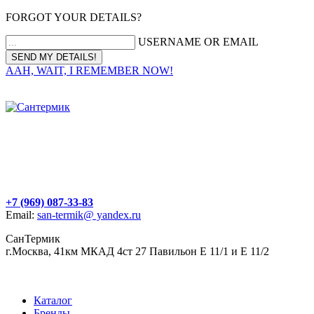
FORGOT YOUR DETAILS?
USERNAME OR EMAIL
AAH, WAIT, I REMEMBER NOW!
+7 (969) 087-33-83
Email:
san-termik@ yandex.ru
СанТермик
г.Москва, 41км МКАД 4ст 27 Павильон Е 11/1 и Е 11/2
Каталог
Бренды