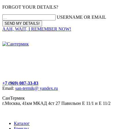
FORGOT YOUR DETAILS?
USERNAME OR EMAIL
AAH, WAIT, I REMEMBER NOW!
+7 (969) 087-33-83
Email:
san-termik@ yandex.ru
СанТермик
г.Москва, 41км МКАД 4ст 27 Павильон Е 11/1 и Е 11/2
Каталог
Бренды