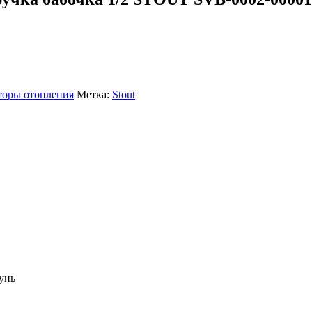
торы отопления
Метка:
Stout
унь