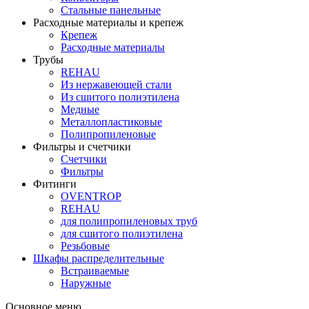
Стальные панельные
Расходные материалы и крепеж
Крепеж
Расходные материалы
Трубы
REHAU
Из нержавеющей стали
Из сшитого полиэтилена
Медные
Металлопластиковые
Полипропиленовые
Фильтры и счетчики
Счетчики
Фильтры
Фитинги
OVENTROP
REHAU
для полипропиленовых труб
для сшитого полиэтилена
Резьбовые
Шкафы распределительные
Встраиваемые
Наружные
Основное меню