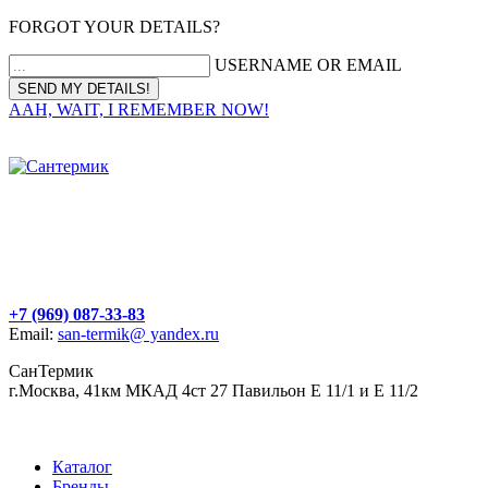
FORGOT YOUR DETAILS?
USERNAME OR EMAIL
AAH, WAIT, I REMEMBER NOW!
+7 (969) 087-33-83
Email:
san-termik@ yandex.ru
СанТермик
г.Москва, 41км МКАД 4ст 27 Павильон Е 11/1 и Е 11/2
Каталог
Бренды