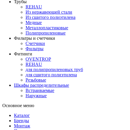
Трубы
REHAU
Из нержавеющей стали
Из сшитого полиэтилена
Медные
Металлопластиковые
Полипропиленовые
Фильтры и счетчики
Счетчики
Фильтры
Фитинги
OVENTROP
REHAU
для полипропиленовых труб
для сшитого полиэтилена
Резьбовые
Шкафы распределительные
Встраиваемые
Наружные
Основное меню
Каталог
Бренды
Монтаж