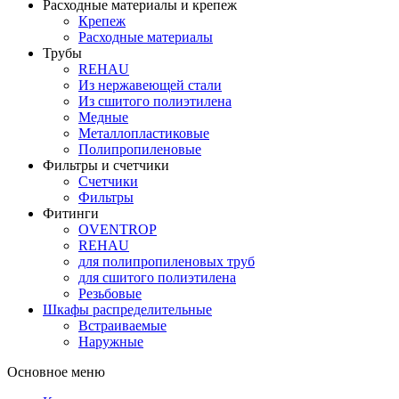
Расходные материалы и крепеж
Крепеж
Расходные материалы
Трубы
REHAU
Из нержавеющей стали
Из сшитого полиэтилена
Медные
Металлопластиковые
Полипропиленовые
Фильтры и счетчики
Счетчики
Фильтры
Фитинги
OVENTROP
REHAU
для полипропиленовых труб
для сшитого полиэтилена
Резьбовые
Шкафы распределительные
Встраиваемые
Наружные
Основное меню