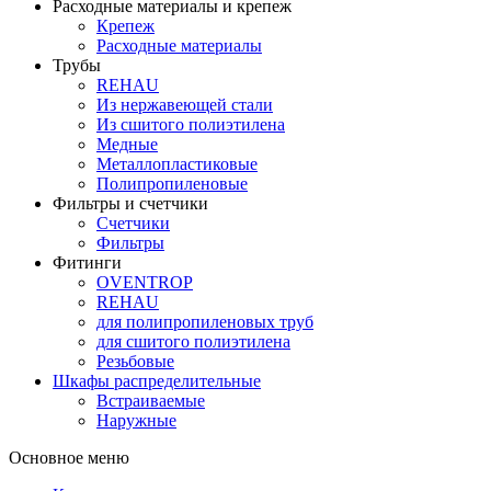
Расходные материалы и крепеж
Крепеж
Расходные материалы
Трубы
REHAU
Из нержавеющей стали
Из сшитого полиэтилена
Медные
Металлопластиковые
Полипропиленовые
Фильтры и счетчики
Счетчики
Фильтры
Фитинги
OVENTROP
REHAU
для полипропиленовых труб
для сшитого полиэтилена
Резьбовые
Шкафы распределительные
Встраиваемые
Наружные
Основное меню