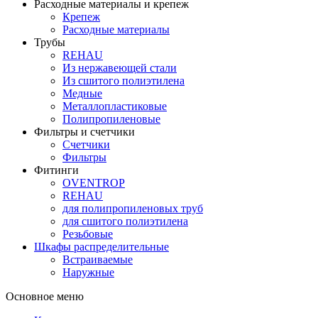
Расходные материалы и крепеж
Крепеж
Расходные материалы
Трубы
REHAU
Из нержавеющей стали
Из сшитого полиэтилена
Медные
Металлопластиковые
Полипропиленовые
Фильтры и счетчики
Счетчики
Фильтры
Фитинги
OVENTROP
REHAU
для полипропиленовых труб
для сшитого полиэтилена
Резьбовые
Шкафы распределительные
Встраиваемые
Наружные
Основное меню