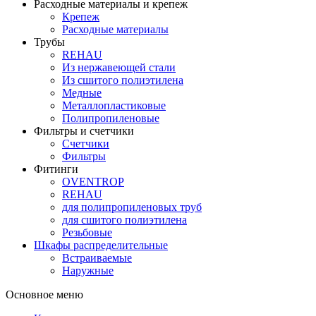
Расходные материалы и крепеж
Крепеж
Расходные материалы
Трубы
REHAU
Из нержавеющей стали
Из сшитого полиэтилена
Медные
Металлопластиковые
Полипропиленовые
Фильтры и счетчики
Счетчики
Фильтры
Фитинги
OVENTROP
REHAU
для полипропиленовых труб
для сшитого полиэтилена
Резьбовые
Шкафы распределительные
Встраиваемые
Наружные
Основное меню