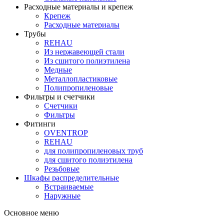
Расходные материалы и крепеж
Крепеж
Расходные материалы
Трубы
REHAU
Из нержавеющей стали
Из сшитого полиэтилена
Медные
Металлопластиковые
Полипропиленовые
Фильтры и счетчики
Счетчики
Фильтры
Фитинги
OVENTROP
REHAU
для полипропиленовых труб
для сшитого полиэтилена
Резьбовые
Шкафы распределительные
Встраиваемые
Наружные
Основное меню