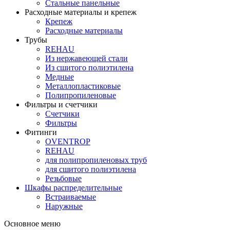
Стальные панельные
Расходные материалы и крепеж
Крепеж
Расходные материалы
Трубы
REHAU
Из нержавеющей стали
Из сшитого полиэтилена
Медные
Металлопластиковые
Полипропиленовые
Фильтры и счетчики
Счетчики
Фильтры
Фитинги
OVENTROP
REHAU
для полипропиленовых труб
для сшитого полиэтилена
Резьбовые
Шкафы распределительные
Встраиваемые
Наружные
Основное меню