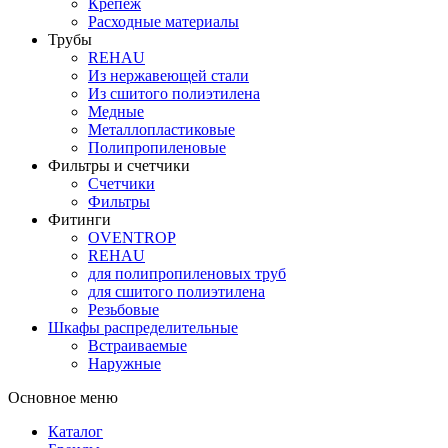
Крепеж
Расходные материалы
Трубы
REHAU
Из нержавеющей стали
Из сшитого полиэтилена
Медные
Металлопластиковые
Полипропиленовые
Фильтры и счетчики
Счетчики
Фильтры
Фитинги
OVENTROP
REHAU
для полипропиленовых труб
для сшитого полиэтилена
Резьбовые
Шкафы распределительные
Встраиваемые
Наружные
Основное меню
Каталог