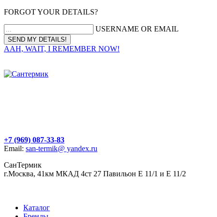
FORGOT YOUR DETAILS?
USERNAME OR EMAIL
AAH, WAIT, I REMEMBER NOW!
+7 (969) 087-33-83
Email:
san-termik@ yandex.ru
СанТермик
г.Москва, 41км МКАД 4ст 27 Павильон Е 11/1 и Е 11/2
Каталог
Бренды