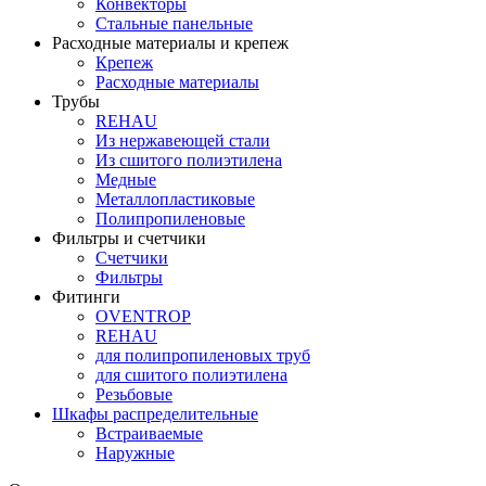
Конвекторы
Стальные панельные
Расходные материалы и крепеж
Крепеж
Расходные материалы
Трубы
REHAU
Из нержавеющей стали
Из сшитого полиэтилена
Медные
Металлопластиковые
Полипропиленовые
Фильтры и счетчики
Счетчики
Фильтры
Фитинги
OVENTROP
REHAU
для полипропиленовых труб
для сшитого полиэтилена
Резьбовые
Шкафы распределительные
Встраиваемые
Наружные