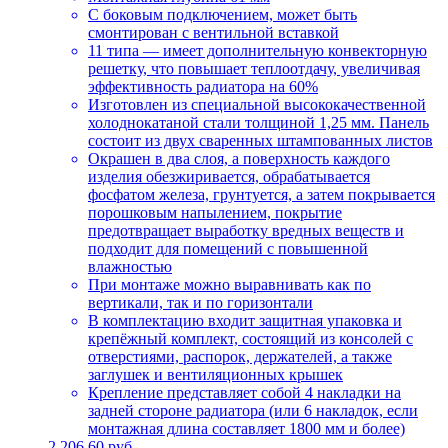
С боковым подключением, может быть
смонтирован с вентильной вставкой
11 типа — имеет дополнительную конвекторную
решетку, что повышает теплоотдачу, увеличивая
эффективность радиатора на 60%
Изготовлен из специальной высококачественной
холоднокатаной стали толщиной 1,25 мм. Панель
состоит из двух сваренных штампованных листов
Окрашен в два слоя, а поверхность каждого
изделия обезжиривается, обрабатывается
фосфатом железа, грунтуется, а затем покрывается
порошковым напылением, покрытие
предотвращает выработку вредных веществ и
подходит для помещений с повышенной
влажностью
При монтаже можно выравнивать как по
вертикали, так и по горизонтали
В комплектацию входит защитная упаковка и
крепёжный комплект, состоящий из консолей с
отверстиями, распорок, держателей, а также
заглушек и вентиляционных крышек
Крепление представляет собой 4 накладки на
задней стороне радиатора (или 6 накладок, если
монтажная длина составляет 1800 мм и более)
2,206.60 руб.