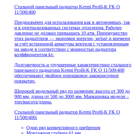
Стальной панельный радиатор Kermi Profil-K FK O
11/500/400
Предназначен для использования как в автономных, так
и в централизованных системах отопления. Рабочее
давление не должно превышать 10 атм. Преимущество
этих радиаторов — экономия энергии, затрат и времени
за счёт встроенной арматуры вентиля с установленным
на заводе в соответствии с мощностью радиатора
коэффициентом kv.
Долговечность и улучшенные характеристики стального
панельного радиатора Kermi Profil-K FK O 11/500/400
обеспечивают двойное порошковое лакокрасочное
покрытие.
Широкий модельный ряд по размерам: высота от 300 до
900 мм, длина от 500 до 3000 мм. Маркировка модели –
тип/высота/длина.
Стальной панельный радиатор Kermi Profil-K FK O
11/500/400
:
Один ряд конвективного оребрения
Монтажная глубина 61 мм