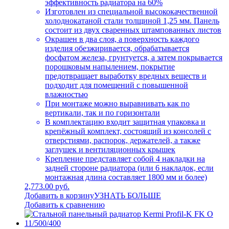
эффективность радиатора на 60%
Изготовлен из специальной высококачественной
холоднокатаной стали толщиной 1,25 мм. Панель
состоит из двух сваренных штампованных листов
Окрашен в два слоя, а поверхность каждого
изделия обезжиривается, обрабатывается
фосфатом железа, грунтуется, а затем покрывается
порошковым напылением, покрытие
предотвращает выработку вредных веществ и
подходит для помещений с повышенной
влажностью
При монтаже можно выравнивать как по
вертикали, так и по горизонтали
В комплектацию входит защитная упаковка и
крепёжный комплект, состоящий из консолей с
отверстиями, распорок, держателей, а также
заглушек и вентиляционных крышек
Крепление представляет собой 4 накладки на
задней стороне радиатора (или 6 накладок, если
монтажная длина составляет 1800 мм и более)
2,773.00 руб.
Добавить в корзину
УЗНАТЬ БОЛЬШЕ
Добавить к сравнению