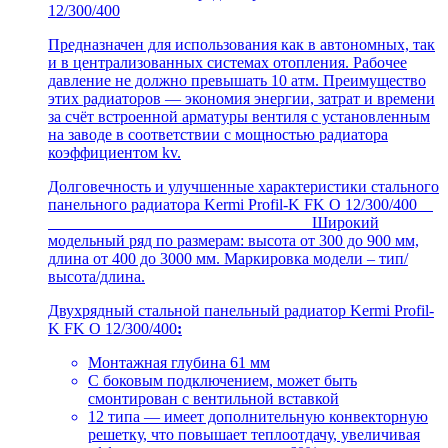
12/300/400
Предназначен для использования как в автономных, так
и в централизованных системах отопления. Рабочее
давление не должно превышать 10 атм. Преимущество
этих радиаторов — экономия энергии, затрат и времени
за счёт встроенной арматуры вентиля с установленным
на заводе в соответствии с мощностью радиатора
коэффициентом kv.
Долговечность и улучшенные характеристики стального
панельного радиатора Kermi Profil-K FK O 12/300/400
Широкий
модельный ряд по размерам: высота от 300 до 900 мм,
длина от 400 до 3000 мм. Маркировка модели – тип/
высота/длина.
Двухрядный стальной панельный радиатор Kermi Profil-
K FK O 12/300/400
:
Монтажная глубина 61 мм
С боковым подключением, может быть
смонтирован с вентильной вставкой
12 типа — имеет дополнительную конвекторную
решетку, что повышает теплоотдачу, увеличивая