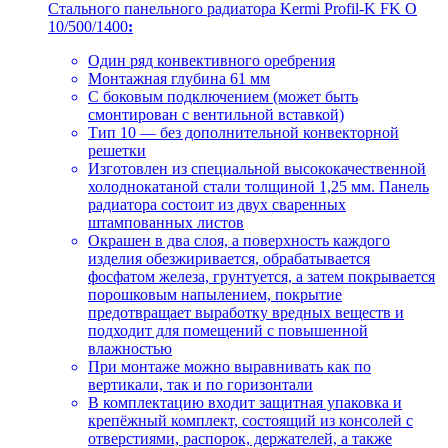
Стального панельного радиатора Kermi Profil-K FK O
10/500/1400
:
Один ряд конвективного оребрения
Монтажная глубина 61 мм
С боковым подключением (может быть
смонтирован с вентильной вставкой)
Тип 10 — без дополнительной конвекторной
решетки
Изготовлен из специальной высококачественной
холоднокатаной стали толщиной 1,25 мм. Панель
радиатора состоит из двух сваренных
штампованных листов
Окрашен в два слоя, а поверхность каждого
изделия обезжиривается, обрабатывается
фосфатом железа, грунтуется, а затем покрывается
порошковым напылением, покрытие
предотвращает выработку вредных веществ и
подходит для помещений с повышенной
влажностью
При монтаже можно выравнивать как по
вертикали, так и по горизонтали
В комплектацию входит защитная упаковка и
крепёжный комплект, состоящий из консолей с
отверстиями, распорок, держателей, а также