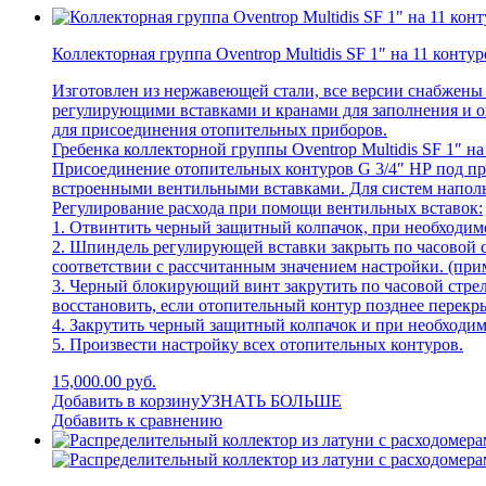
Коллекторная группа Oventrop Multidis SF 1″ на 11 контур
Изготовлен из нержавеющей стали, все версии снабжены
регулирующими вставками и кранами для заполнения и о
для присоединения отопительных приборов.
Гребенка коллекторной группы Oventrop Multidis SF 1″ 
Присоединение отопительных контуров G 3/4″ НР под пр
встроенными вентильными вставками. Для систем наполь
Регулирование расхода при помощи вентильных вставок:
1. Отвинтить черный защитный колпачок, при необходим
2. Шпиндель регулирующей вставки закрыть по часовой 
соответствии с рассчитанным значением настройки. (при
3. Черный блокирующий винт закрутить по часовой стре
восстановить, если отопительный контур позднее перек
4. Закрутить черный защитный колпачок и при необходи
5. Произвести настройку всех отопительных контуров.
15,000.00 руб.
Добавить в корзину
УЗНАТЬ БОЛЬШЕ
Добавить к сравнению