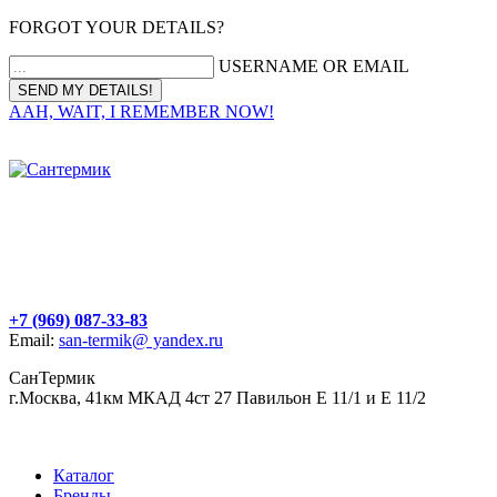
FORGOT YOUR DETAILS?
USERNAME OR EMAIL
AAH, WAIT, I REMEMBER NOW!
+7 (969) 087-33-83
Email:
san-termik@ yandex.ru
СанТермик
г.Москва, 41км МКАД 4ст 27 Павильон Е 11/1 и Е 11/2
Каталог
Бренды