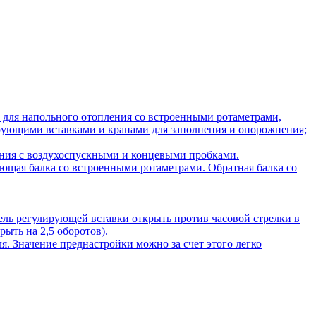
 для напольного отопления со встроенными ротаметрами,
рующими вставками и кранами для заполнения и опорожнения;
нения с воздухоспускными и концевыми пробками.
ющая балка со встроенными ротаметрами. Обратная балка со
ель регулирующей вставки открыть против часовой стрелки в
ыть на 2,5 оборотов).
 Значение преднастройки можно за счет этого легко