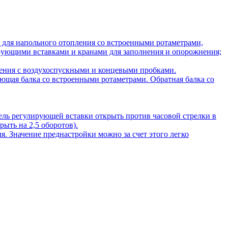
 для напольного отопления со встроенными ротаметрами,
рующими вставками и кранами для заполнения и опорожнения;
жнения с воздухоспускными и концевыми пробками.
ющая балка со встроенными ротаметрами. Обратная балка со
ель регулирующей вставки открыть против часовой стрелки в
ыть на 2,5 оборотов).
 Значение преднастройки можно за счет этого легко