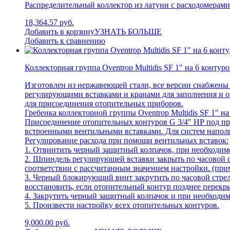
Распределительный коллектор из латуни с расходомерам
18,364.57 руб.
Добавить в корзину
УЗНАТЬ БОЛЬШЕ
Добавить к сравнению
Коллекторная группа Oventrop Multidis SF 1″ на 6 контуро
Изготовлен из нержавеющей стали, все версии снабжены
регулирующими вставками и кранами для заполнения и о
для присоединения отопительных приборов.
Гребенка коллекторной группы Oventrop Multidis SF 1″ 
Присоединение отопительных контуров G 3/4″ НР под пр
встроенными вентильными вставками. Для систем наполь
Регулирование расхода при помощи вентильных вставок:
1. Отвинтить черный защитный колпачок, при необходим
2. Шпиндель регулирующей вставки закрыть по часовой 
соответствии с рассчитанным значением настройки. (при
3. Черный блокирующий винт закрутить по часовой стре
восстановить, если отопительный контур позднее перек
4. Закрутить черный защитный колпачок и при необходи
5. Произвести настройку всех отопительных контуров.
9,000.00 руб.