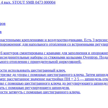
и 4 вых. STOUT SMB 0473 000004
в
 настенными креплениями и воздухоотводчиками. Есть 3 версии:
порожнения; для напольного отопления со встроенными регули
на 6 контуров смонтирована с кранами для заполнения и опорож
исоединительные наборы со стяжными кольцами Oventrop. Пода
ного отопления с принудительной циркуляцией.
ости использовать шестигранный ключ.
стрелке до упора с помощью шестигранного ключа. Затем шпинд
мер: рассчитанное значение настройки ПН = 2,5 — шпиндель откр
лке с помощью шестигранного ключа до регулирующего шпинделя.
рыть с помощью регулирующего шпинделя.
мости затянуть с помощью шестигранного ключа.