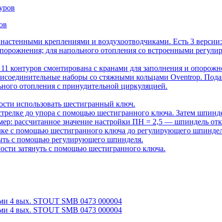
ов
 настенными креплениями и воздухоотводчиками. Есть 3 версии:
порожнения; для напольного отопления со встроенными регули
на 11 контуров смонтирована с кранами для заполнения и опоро
исоединительные наборы со стяжными кольцами Oventrop. Пода
ного отопления с принудительной циркуляцией.
ости использовать шестигранный ключ.
стрелке до упора с помощью шестигранного ключа. Затем шпинд
мер: рассчитанное значение настройки ПН = 2,5 — шпиндель откр
лке с помощью шестигранного ключа до регулирующего шпинделя.
рыть с помощью регулирующего шпинделя.
мости затянуть с помощью шестигранного ключа.