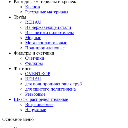
Расходные материалы и крепеж
Крепеж
Расходные материалы
Трубы
REHAU
Из нержавеющей стали
Из сшитого полиэтилена
Медные
Металлопластиковые
Полипропиленовые
Фильтры и счетчики
Счетчики
Фильтры
Фитинги
OVENTROP
REHAU
для полипропиленовых труб
для сшитого полиэтилена
Резьбовые
Шкафы распределительные
Встраиваемые
Наружные
Основное меню