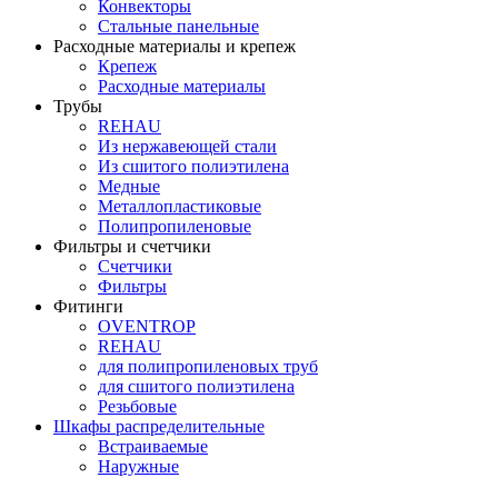
Конвекторы
Стальные панельные
Расходные материалы и крепеж
Крепеж
Расходные материалы
Трубы
REHAU
Из нержавеющей стали
Из сшитого полиэтилена
Медные
Металлопластиковые
Полипропиленовые
Фильтры и счетчики
Счетчики
Фильтры
Фитинги
OVENTROP
REHAU
для полипропиленовых труб
для сшитого полиэтилена
Резьбовые
Шкафы распределительные
Встраиваемые
Наружные