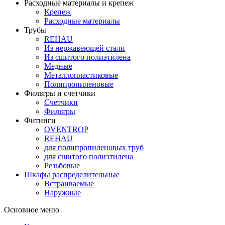
Расходные материалы и крепеж
Крепеж
Расходные материалы
Трубы
REHAU
Из нержавеющей стали
Из сшитого полиэтилена
Медные
Металлопластиковые
Полипропиленовые
Фильтры и счетчики
Счетчики
Фильтры
Фитинги
OVENTROP
REHAU
для полипропиленовых труб
для сшитого полиэтилена
Резьбовые
Шкафы распределительные
Встраиваемые
Наружные
Основное меню