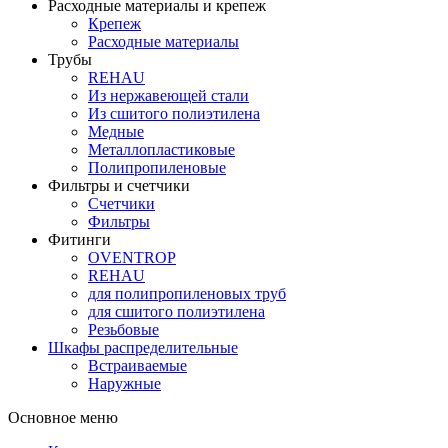
Расходные материалы и крепеж
Крепеж
Расходные материалы
Трубы
REHAU
Из нержавеющей стали
Из сшитого полиэтилена
Медные
Металлопластиковые
Полипропиленовые
Фильтры и счетчики
Счетчики
Фильтры
Фитинги
OVENTROP
REHAU
для полипропиленовых труб
для сшитого полиэтилена
Резьбовые
Шкафы распределительные
Встраиваемые
Наружные
Основное меню