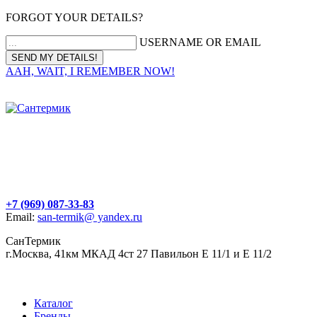
FORGOT YOUR DETAILS?
USERNAME OR EMAIL
AAH, WAIT, I REMEMBER NOW!
+7 (969) 087-33-83
Email:
san-termik@ yandex.ru
СанТермик
г.Москва, 41км МКАД 4ст 27 Павильон Е 11/1 и Е 11/2
Каталог
Бренды