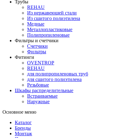
Трубы
REHAU
Из нержавеющей стали
Из сшитого полиэтилена
Медные
Металлопластиковые
Полипропиленовые
Фильтры и счетчики
Счетчики
Фильтры
Фитинги
OVENTROP
REHAU
для полипропиленовых труб
для сшитого полиэтилена
Резьбовые
Шкафы распределительные
Встраиваемые
Наружные
Основное меню
Каталог
Бренды
Монтаж