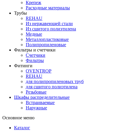
Крепеж
Расходные материалы
Трубы
REHAU
Из нержавеющей стали
Из сшитого полиэтилена
Медные
Металлопластиковые
Полипропиленовые
Фильтры и счетчики
Счетчики
Фильтры
Фитинги
OVENTROP
REHAU
для полипропиленовых труб
для сшитого полиэтилена
Резьбовые
Шкафы распределительные
Встраиваемые
Наружные
Основное меню
Каталог